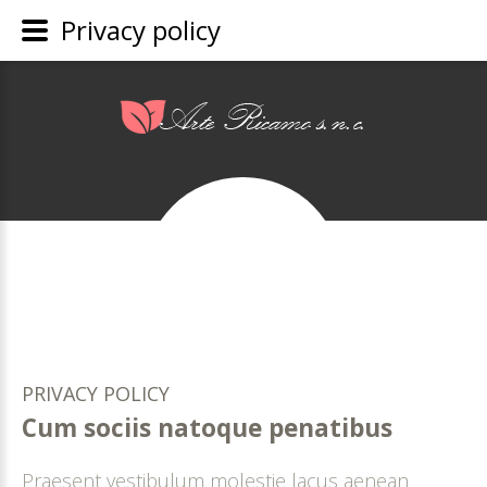
Privacy policy
PRIVACY
POLICY
Cum
sociis
natoque
penatibus
Praesent vestibulum molestie lacus aenean